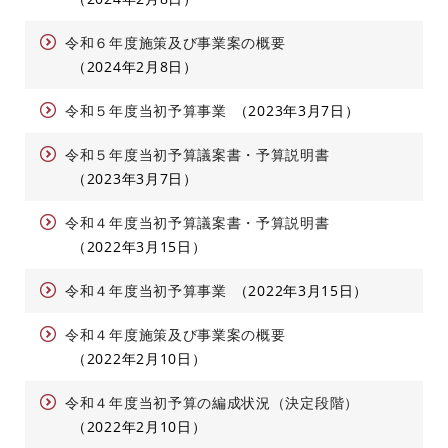
令和６年度施策及び事業案の概要
2024年2月8日
令和５年度当初予算事業
2023年3月7日
令和５年度当初予算議案書・予算説明書
2023年3月7日
令和４年度当初予算議案書・予算説明書
2022年3月15日
令和４年度当初予算事業
2022年3月15日
令和４年度施策及び事業案の概要
2022年2月10日
令和４年度当初予算の編成状況（決定段階）
2022年2月10日