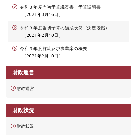
令和３年度当初予算議案書・予算説明書
2021年3月16日
令和３年度当初予算の編成状況（決定段階）
2021年2月10日
令和３年度施策及び事業案の概要
2021年2月10日
財政運営
財政運営
財政状況
財政状況