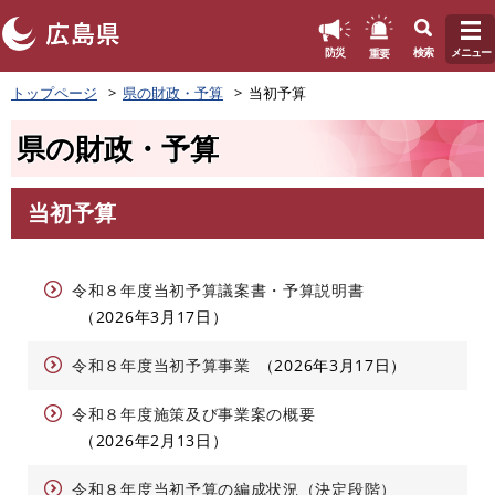
このページの本文へ
重要
防災
検索
メニュー
ペ
トップページ
県の財政・予算
当初予算
ー
ジ
県の財政・予算
の
先
頭
当初予算
で
本
す
文
。
令和８年度当初予算議案書・予算説明書
2026年3月17日
令和８年度当初予算事業
2026年3月17日
令和８年度施策及び事業案の概要
2026年2月13日
令和８年度当初予算の編成状況（決定段階）