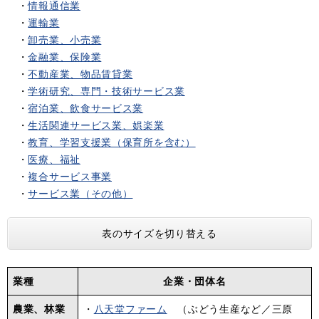
・
情報通信業
・
運輸業
・
卸売業、小売業
・
金融業、保険業
・
不動産業、物品賃貸業
・
学術研究、専門・技術サービス業
・
宿泊業、飲食サービス業
・
生活関連サービス業、娯楽業
・
教育、学習支援業（保育所を含む）
・
医療、福祉
・
複合サービス事業
・
サービス業（その他）
表のサイズを切り替える
業種
企業・団体名
農業、林業
・
八天堂ファーム
（ぶどう生産など／三原