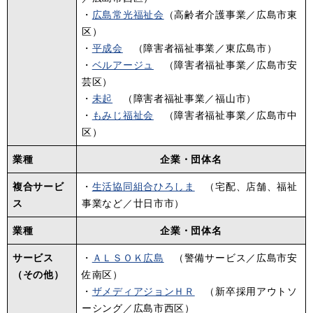
・
広島常光福祉会
（高齢者介護事業／広島市東
区）
・
平成会
（障害者福祉事業／東広島市）
・
ベルアージュ
（障害者福祉事業／広島市安
芸区）
・
未起
（障害者福祉事業／福山市）
​・
もみじ福祉会
（障害者福祉事業／広島市中
区）
業種
企業・団体名
複合サービ
・
生活協同組合ひろしま
（宅配、店舗、福祉
ス
事業など／廿日市市）
業種
企業・団体名
サービス
・
ＡＬＳＯＫ広島
（警備サービス／広島市安
（その他）
佐南区）
・
ザメディアジョンＨＲ
（新卒採用アウトソ
ーシング／広島市西区）