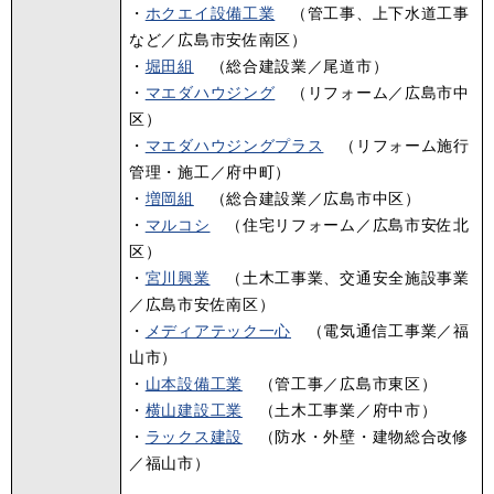
・
ホクエイ設備工業
（管工事、上下水道工事
など／広島市安佐南区）
・
堀田組
（総合建設業／尾道市）
・
マエダハウジング
（リフォーム／広島市中
区）
・
マエダハウジングプラス
（リフォーム施行
管理・施工／府中町）
・
増岡組
（総合建設業／広島市中区）
・
マルコシ
（住宅リフォーム／広島市安佐北
区）
・
宮川興業
（土木工事業、交通安全施設事業
／広島市安佐南区）
・
メディアテック一心
（電気通信工事業／福
山市）
・
山本設備工業
（管工事／広島市東区）
・
横山建設工業
（土木工事業／府中市）
・
ラックス建設
（防水・外壁・建物総合改修
／福山市）