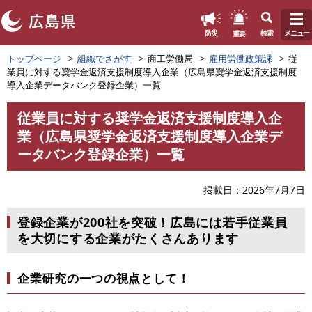
このページの本文へ
重要
防災
検索
メニュー
ペ
トップページ
組織でさがす
商工労働局
雇用労働政策課
従
ー
業員に対する奨学金返済支援制度導入企業（広島県奨学金返済支援制度
ジ
導入企業データバンク登録企業）一覧
の
先
従業員に対する奨学金返済支援制度導入企
頭
本
業（広島県奨学金返済支援制度導入企業デ
で
文
す
ータバンク登録企業）一覧
。
掲載日
2026年7月7日
登録企業が200社を突破！広島には若手従業員
を大切にする企業がたくさんあります
企業研究の一つの視点として！