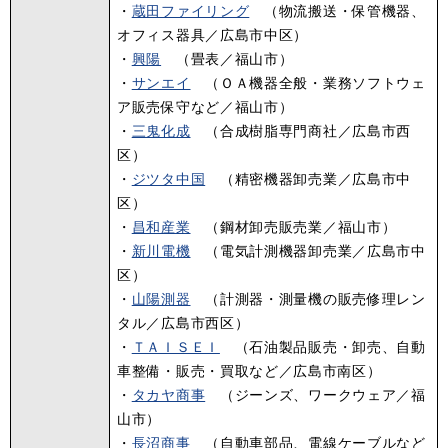
・
蔵田ファイリング
（物流搬送・保管機器、
オフィス器具／広島市中区）
・
興陽
（畳表／福山市）
・
サンエイ
（ＯＡ機器全般・業務ソフトウェ
ア販売保守など／福山市）
・
三鬼化成
（合成樹脂専門商社／広島市西
区）
・
ジツタ中国
（精密機器卸売業／広島市中
区）
・
昌和産業
（鋼材卸売販売業／福山市）
・
新川電機
（電気計測機器卸売業／広島市中
区）
・
山陽測器
（計測器・測量機の販売修理レン
タル／広島市西区）
・
ＴＡＩＳＥＩ
（石油製品販売・卸売、自動
車整備・販売・買取など／広島市南区）
​・
タカヤ商事
（ジーンズ、ワークウェア／福
山市）
・
長沼商事
（自動車部品、電線ケーブルなど