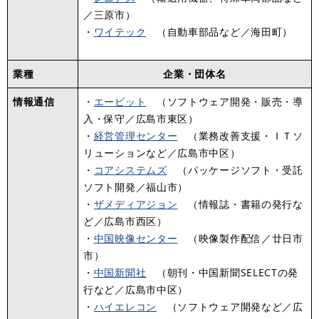
／三原市）
・
ワイテック
（自動車部品など／海田町）
業種
企業・団体名
情報通信
・
エービット
（ソフトウェア開発・販売・導
入・保守／広島市東区）
・
経営管理センター
（業務改善支援・ＩＴソ
リューションなど／広島市中区）
・
コアシステムズ
（パッケージソフト・受託
ソフト開発／福山市）
・
ザメディアジョン
（情報誌・書籍の発行な
ど／広島市西区）
・
中国映像センター
（映像製作配信／廿日市
市）
・
中国新聞社
（朝刊・中国新聞SELECTの発
行など／広島市中区）
・
ハイエレコン
（ソフトウェア開発など／広