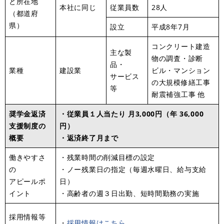
と所在地
本社に同じ
従業員数
28人
（都道府
県）
設立
平成8年7月
コンクリート建造
主な製
物の調査・診断
品・
業種
建設業
ビル・マンション
サービス
の大規模修繕工事
等
耐震補強工事 他
奨学金返済
・従業員１人当たり 月3,000円（年 36,000
支援制度の
円）
概要
・返済終了月まで
働きやすさ
・残業時間の削減目標の設定
の
・ノー残業日の指定（毎週水曜日、給与支給
アピールポ
日）
イント
・高齢者の週３日出勤、短時間勤務の実施
採用情報等
・
採用情報はこちら