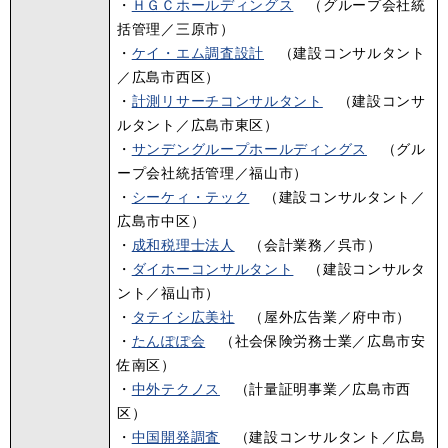
・
ＨＧＣホールディングス
（グループ会社統
括管理／三原市）
・
ケイ・エム調査設計
（建設コンサルタント
／広島市西区）
・
計測リサーチコンサルタント
（建設コンサ
ルタント／広島市東区）
・
サンデングループホールディングス
（グル
ープ会社統括管理／福山市）
・
シーケィ・テック
（建設コンサルタント／
広島市中区）
・
成和税理士法人
（会計業務／呉市）
・
ダイホーコンサルタント
（建設コンサルタ
ント／福山市）
・
タテイシ広美社
（屋外広告業／府中市）
・
たんぽぽ会
（社会保険労務士業／広島市安
佐南区）
・
中外テクノス
（計量証明事業／広島市西
区）
・
中国開発調査
（建設コンサルタント／広島