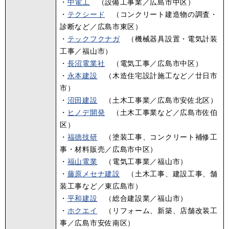
・
中電工
（設備工事業／広島市中区）
・
テクシード
（コンクリート建造物の調査・
診断など／広島市東区）
・
テックフクナガ
（機械器具設置・電気計装
工事／福山市）
​・
長沼電業社
（電気工事／広島市中区）
・
永本建設
（木造住宅設計施工など／廿日市
市）
・
沼田建設
（土木工事業／広島市安佐北区）
・
ヒノデ開発
（土木工事業など／広島市佐伯
区）
・
福德技研
（塗装工事、コンクリート補修工
事・材料販売／広島市中区）
・
福山電業
（電気工事業／福山市）
・
藤原メセナ建設
（土木工事、建設工事、舗
装工事など／東広島市）
・
平和建設
（総合建設業／福山市）
・
ホクエイ
（リフォーム、新築、店舗改装工
事／広島市安佐南区）