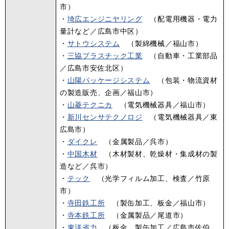
市）
・
埼広エンジニヤリング
（配電用機器・電力
量計など／広島市中区）
・
サトウシステム
（製綿機械／福山市）
・
三協プラスチック工業
（自動車・工業部品
／広島市安佐北区）
・
山陽パッケージシステム
（包装・物流資材
の製造販売、企画／福山市）
・
山菱テクニカ
（電気機械器具／福山市）
・
新川センサテクノロジ
（電気機械器具／東
広島市）
・
ダイクレ
（金属製品／呉市）
・
中国木材
（木材製材、乾燥材・集成材の製
造など／呉市）
・
テック
（光学フィルム加工、検査／竹原
市）
・
寺田鉄工所
（製缶加工、板金／福山市）
・
寺本鉄工所
（金属製品／尾道市）
・
東洋省力
（板金、製缶加工／広島市佐伯