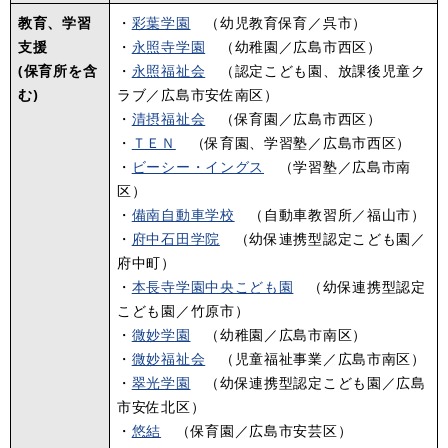
教育、学習
・
彩葉学園
（幼児教育保育／呉市）
支援
・
永照寺学園
（幼稚園／広島市西区）
(保育所を含
・
永照福祉会
（認定こども園、放課後児童ク
む)
ラブ／広島市安佐南区）
・
清摂福祉会
（保育園／広島市西区）
・
ＴＥＮ
（保育園、学習塾／広島市西区）
・
ビーシー・イングス
（学習塾／広島市南
区）
・
備南自動車学校
（自動車教習所／福山市）
・
府中石田学院
（幼保連携型認定こども園／
府中町）
・
本長寺学園中央こども園
（幼保連携型認定
こども園／竹原市）
・
微妙学園
（幼稚園／広島市南区）
​・
微妙福祉会
（児童福祉事業／広島市南区）
・
翠光学園
（幼保連携型認定こども園／広島
市安佐北区）
・
悠結
（保育園／広島市安芸区）