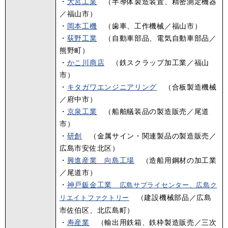
・
大宮工業
（半導体製造装置、精密測定機器
／福山市）
・
岡本工機
（歯車、工作機械／福山市）
・
荻野工業
（自動車部品、電気自動車部品／
熊野町）
・
かこ川商店
（鉄スクラップ加工業／福山
市）
・
キタガワエンジニアリング
（合板製造機械
／府中市）
・
京泉工業
（船舶艤装品の製造販売／尾道
市）
・
研創
（金属サイン・関連製品の製造販売／
広島市安佐北区）
・
興進産業 向島工場
（造船用鋼材の加工業
／尾道市）
・
神戸鈑金工業
広島サプライセンター、広島ク
（建設機械部品／広島
リエイトファクトリー
市佐伯区、北広島町）
・
寿産業
（輸出用鉄箱、鉄枠製造販売／三次