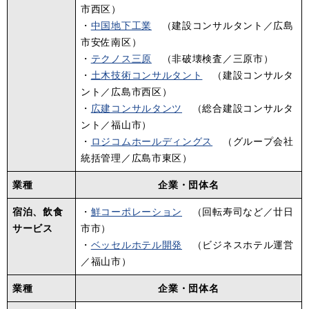
市西区）
・
中国地下工業
（建設コンサルタント／広島
市安佐南区）
・
テクノス三原
（非破壊検査／三原市）
・
土木技術コンサルタント
（建設コンサルタ
ント／広島市西区）
・
広建コンサルタンツ
（総合建設コンサルタ
ント／福山市）
・
ロジコムホールディングス
（グループ会社
統括管理／広島市東区）
業種
企業・団体名
宿泊、飲食
・
鮮コーポレーション
（回転寿司など／廿日
サービス
市市）
・
ベッセルホテル開発
（ビジネスホテル運営
／福山市）
業種
企業・団体名