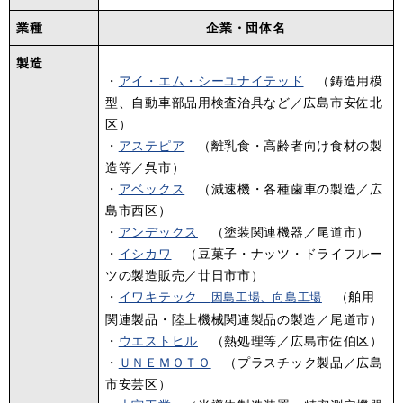
業種
企業・団体名
製造
・
アイ・エム・シーユナイテッド
（鋳造用模
型、自動車部品用検査治具など／広島市安佐北
区）
・
アステピア
（離乳食・高齢者向け食材の製
造等／呉市）
・
アベックス
（減速機・各種歯車の製造／広
島市西区）
・
アンデックス
（塗装関連機器／尾道市）
・
イシカワ
（豆菓子・ナッツ・ドライフルー
ツの製造販売／廿日市市）
・
イワキテック
（舶用
因島工場、向島工場
関連製品・陸上機械関連製品の製造／尾道市）
・
ウエストヒル
（熱処理等／広島市佐伯区）
・
ＵＮＥＭＯＴＯ
（プラスチック製品／広島
市安芸区）