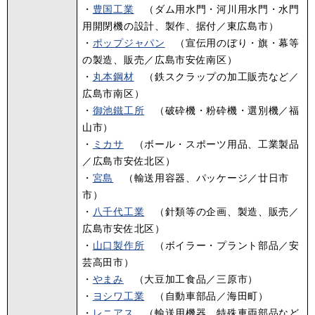
・
豊国工業
（ダム用水門・河川用水門・水門
用開閉機の設計、製作、据付／東広島市）
・
ポップジャパン
（宣伝用のぼり・旗・幕等
の製造、販売／広島市安佐南区）
・
丸本鋼材
（鉄スクラップの加工販売など／
広島市南区）
・
御池鐵工所
（破砕機・粉砕機・選別機／福
山市）
・
ミカサ
（ボール・スポーツ用品、工業製品
／広島市安佐北区）
・
宮島
（輸送用容器、パッケージ／廿日市
市）
・
八千代工業
（針類等の企画、製造、販売／
広島市安佐北区）
・
山口製作所
（ボイラー・プラント部品／安
芸高田市）
・
やまみ
（大豆加工食品／三原市）
・
ヨシワ工業
（自動車部品／海田町）
・
レニアス
（輸送用機器、特殊車両部品など