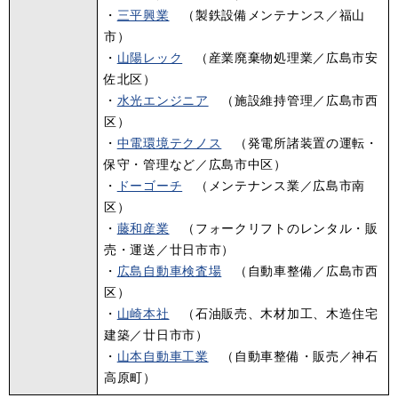
・
三平興業
（製鉄設備メンテナンス／福山
市）
・
山陽レック
（産業廃棄物処理業／広島市安
佐北区）
​・
水光エンジニア
（施設維持管理／広島市西
区）
・
中電環境テクノス
（発電所諸装置の運転・
保守・管理など／広島市中区）
・
ドーゴーチ
（メンテナンス業／広島市南
区）
・
藤和産業
（フォークリフトのレンタル・販
売・運送／廿日市市）
・
広島自動車検査場
（自動車整備／広島市西
区）
・
山崎本社
（石油販売、木材加工、木造住宅
建築／廿日市市）
・
山本自動車工業
（自動車整備・販売／神石
高原町）