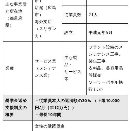
市）
主な事業所
店舗（広島
と所在地
市）
従業員数
21人
（都道府
海外支店
県）
（スリラン
設立
平成元年5月
カ）
プラント設備のメ
ンテナンス工事、
主な製
サービス業
製缶工事
品・
業種
（メンテナ
衣料品、美容用品
サービス
ンス業）
等販売
等
ソーラーパネル施
行 ほか
奨学金返済
・従業員本人の返済額の30％ （上限10,000
支援制度の
円/月（年12万円））
概要
・最長10年間
女性の活躍促進