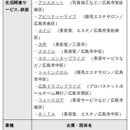
生活関連サ
・
アスカネット
（写真加工など／広島市安佐
ービス､娯楽
南区）
・
アビリティーライフ
（脱毛エステサロン／
広島市南区）
・
エイジ
（美容室、エステ／広島市安佐南
区）
・
大坪
（美容室／三原市）
・
スタイル
（美容室／広島市中区）
・
タカ・エンタープライズ
（美容サービスな
ど／広島市中区）
・
トゥインクロル
（脱毛エステサロン／広島
市中区）
・
広島ドラゴンフライズ
（プロバスケットボ
ールチーム興行／広島市西区）
・
フォークロア
（美容サービスなど／広島市
南区）
・
ＲＩＴＡ
（美容室、エステ／広島市中区）
業種
企業・団体名