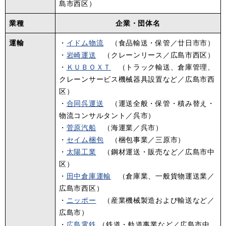
島市西区）
業種
企業・団体名
運輸
・
イドム物流
（食品輸送・保管／廿日市市）
​・
岩崎運送
（クレーンリース／広島市西区）
・
ＫＵＢＯＸＴ
（トラック輸送、倉庫管理、
クレーンサービス機械器具設置など／広島市西
区）
・
合同呉運送
（運送全般・保管・積み替え・
物流コンサルタント／呉市）
・
菅原汽船
（海運業／呉市）
・
セイム梱包
（梱包事業／三原市）
・
太陽工業
（鋼材運送・販売など／広島市中
区）
・
田中倉庫運輸
（倉庫業、一般貨物運送業／
広島市西区）
​​・
ニッポー
（産業機械製造および輸送など／
広島市）
​・
広島電鉄
（鉄道・軌道事業など／広島市中