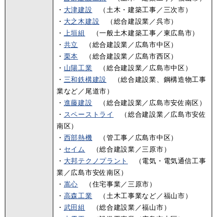
・
大津建設
（土木・建築工事／三次市）
・
大之木建設
（総合建設業／呉市）
・
上垣組
（一般土木建築工事／東広島市）
・
共立
（総合建設業／広島市中区）
・
栗本
（総合建設業／広島市西区）
・
山陽工業
（総合建設業／広島市中区）
・
三和鉄構建設
（総合建設業、鋼構造物工事
業など／尾道市）
・
進藤建設
（総合建設業／広島市安佐南区）
・
スペーストライ
（総合建設業／広島市安佐
南区）
・
西部熱機
（管工事／広島市中区）
・
セイム
（総合建設業／三原市）
・
大邦テクノプラント
（電気・電気通信工事
業／広島市安佐南区）
・
嵩心
（住宅事業／三原市）
・
高森工業
（土木工事業など／福山市）
・
武田組
（総合建設業／福山市）