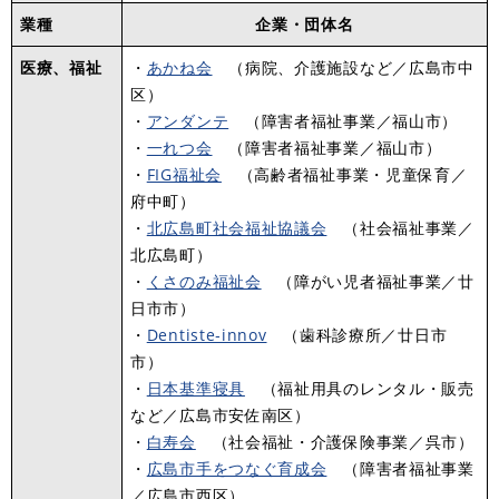
業種
企業・団体名
医療、福祉
・
あかね会
（病院、介護施設など／広島市中
区）
・
アンダンテ
（障害者福祉事業／福山市）
・
一れつ会
（障害者福祉事業／福山市）
・
FIG福祉会
（高齢者福祉事業・児童保育／
府中町）
・
北広島町社会福祉協議会
（社会福祉事業／
北広島町）
・
くさのみ福祉会
（障がい児者福祉事業／廿
日市市）
・
Dentiste‐innov
（歯科診療所／廿日市
市）
・
日本基準寝具
（福祉用具のレンタル・販売
など／広島市安佐南区）
・
白寿会
（社会福祉・介護保険事業／呉市）
・
広島市手をつなぐ育成会
（障害者福祉事業
／広島市西区）