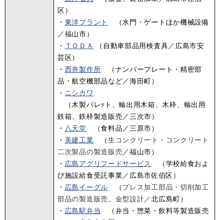
区）
・
東洋プラント
（水門・ゲートほか機械設備
／福山市）
・
ＴＯＤＡ
（自動車部品用検査具／広島市安
芸区）
・
西井製作所
（ナンバープレート・精密部
品・航空機部品など／海田町）
・
ニシカワ
（木製パレｯト、輸出用木箱、木枠、輸出用
鉄箱、鉄枠製造販売／三次市）
・
八天堂
（食料品／三原市）
・
美建工業
（
生コンクリート・コンクリート
二次製品の製造販売
／福山市）
・
広島アグリフードサービス
（学校給食およ
び施設給食受託事業／広島市佐伯区）
・
広島イーグル
（
プレス加工部品・切削加工
部品の製造販売、金型設計／
北広島町​）
・
広島駅弁当
（弁当・惣菜・飲料等製造販売