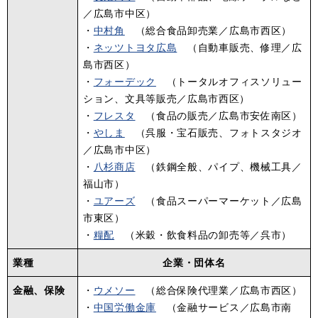
／広島市中区）
・
中村角
（総合食品卸売業／広島市西区）
・
ネッツトヨタ広島
（自動車販売、修理／広
島市西区）
・
フォーデック
（トータルオフィスソリュー
ション、文具等販売／広島市西区）
・
フレスタ
（食品の販売／広島市安佐南区）
​・
やしま
（呉服・宝石販売、フォトスタジオ
／広島市中区）
・
八杉商店
（鉄鋼全般、パイプ、機械工具／
福山市）
・
ユアーズ
（食品スーパーマーケット／広島
市東区）
・
糧配
（米穀・飲食料品の卸売等／呉市）
業種
企業・団体名
金融、保険
・
ウメソー
（総合保険代理業／広島市西区）
・
中国労働金庫
（金融サービス／広島市南