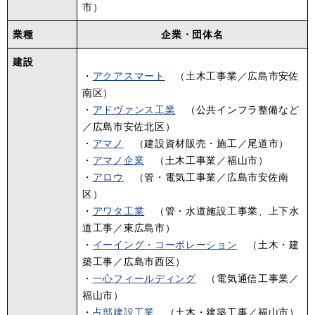
市）
業種
企業・団体名
建設
・
アクアスマート
（土木工事業／広島市安佐
南区）
・
アドヴァンス工業
（公共インフラ整備など
／広島市安佐北区）
・
アマノ
（建設資材販売・施工／尾道市）
・
アマノ企業
（土木工事業／福山市）
・
アロウ
（管・電気工事業／広島市安佐南
区）
・
アワタ工業
（管・水道施設工事業、上下水
道工事／東広島市）
・
イーイング・コーポレーション
（土木・建
築工事／広島市西区）
・
一心フィールディング
（電気通信工事業／
福山市）
・
占部建設工業
（土木・建築工事／福山市）