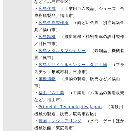
など／広島市東区）
・
広島化成
（工業用ゴム製品、シューズ、合
成樹脂製品／福山市）
・
広島金具製作所
（雨どい金具、別注建築金
具／福山市）
・
広島精機
（減変速機・精密歯車の設計製作
／廿日市市）
・
広島メタル＆マシナリー
（鉄鋼品、機械装
置／呉市）
・
広島リサイクルセンター 久井工場
（プラ
スチック形成材料／三原市）
・
備後漬物
（漬物の製造、販売など／福山
市）
・
福山ゴム工業
（工業用ゴム製品の製造販売
など／福山市）
・
Primetals Technologies Japan
（製鉄用
機械の製造、販売／広島市西区）
・
豊国エンジニアリング
（水門・ゲートほか
機械設備／東広島市）