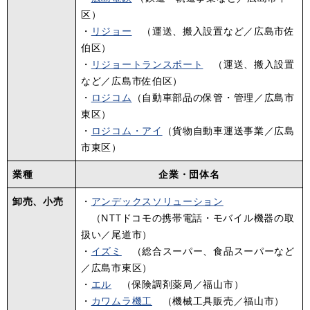
区）
・
リジョー
（運送、搬入設置など／広島市佐
伯区）
・
リジョートランスポート
（運送、搬入設置
など／広島市佐伯区）
・
ロジコム
（自動車部品の保管・管理／広島市
東区）
・
ロジコム・アイ
（貨物自動車運送事業／広島
市東区）
業種
企業・団体名
卸売、小売
・
アンデックスソリューション
（NTTドコモの携帯電話・モバイル機器の取
扱い／尾道市）
・
イズミ
（総合スーパー、食品スーパーなど
／広島市東区）
・
エル
（保険調剤薬局／福山市）
・
カワムラ機工
（機械工具販売／福山市）