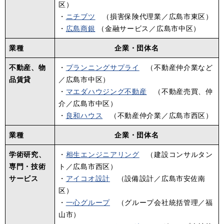
区）
・
ニチブツ
（損害保険代理業／広島市東区）
​・
広島商銀
（金融サービス／広島市中区）
業種
企業・団体名
不動産、物
・
プランニングサプライ
（不動産仲介業など
品賃貸
／広島市中区）
・
マエダハウジング不動産
（不動産売買、仲
介／広島市中区）
・
良和ハウス
（不動産仲介業／広島市西区）
業種
企業・団体名
学術研究、
・
相生エンジニアリング
（建設コンサルタン
専門・技術
ト／広島市西区）
サービス
・
アイコオ設計
（設備設計／広島市安佐南
区）
・
一心グループ
（グループ会社統括管理／福
山市）