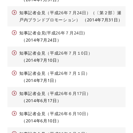
知事記者会見（平成26年７月24日）（〔第２部〕瀬
戸内ブランドプロモーション）
2014年7月31日
知事記者会見(平成26年７月24日)
2014年7月24日
知事記者会見（平成26年７月１0日）
2014年7月10日
知事記者会見（平成26年７月１日）
2014年7月1日
知事記者会見（平成26年６月17日）
2014年6月17日
知事記者会見（平成26年６月10日）
2014年6月10日