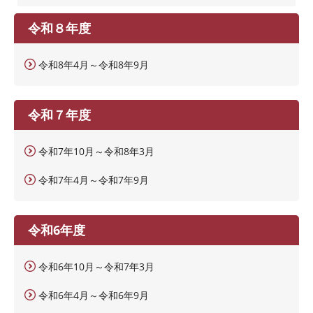
令和８年度
令和8年4月～令和8年9月
令和７年度
令和7年10月～令和8年3月
令和7年4月～令和7年9月
令和6年度
令和6年10月～令和7年3月
令和6年4月～令和6年9月