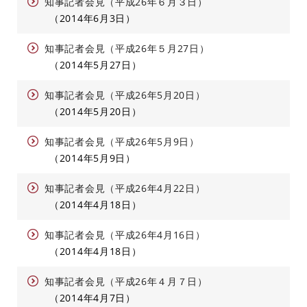
知事記者会見（平成26年６月３日）
2014年6月3日
知事記者会見（平成26年５月27日）
2014年5月27日
知事記者会見（平成26年5月20日）
2014年5月20日
知事記者会見（平成26年5月9日）
2014年5月9日
知事記者会見（平成26年4月22日）
2014年4月18日
知事記者会見（平成26年4月16日）
2014年4月18日
知事記者会見（平成26年４月７日）
2014年4月7日