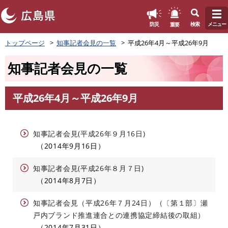
このページの本文へ
重要
防災
検索
メニュー
ペ
トップページ
知事記者会見の一覧
平成26年4月～平成26年9月
ー
ジ
知事記者会見の一覧
の
先
頭
平成26年4月～平成26年9月
で
本
す
文
。
知事記者会見(平成26年９月16日)
2014年9月16日
知事記者会見(平成26年８月７日)
2014年8月7日
知事記者会見（平成26年７月24日）（〔第１部〕瀬
戸内ブランド推進連合との連携協定締結後の取組）
2014年7月31日