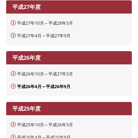
平成27年度
平成27年10月～平成28年3月
平成27年4月～平成27年9月
平成26年度
平成26年10月～平成27年3月
平成26年4月～平成26年9月
平成25年度
平成25年10月～平成26年3月
平成25年4月～平成25年9月