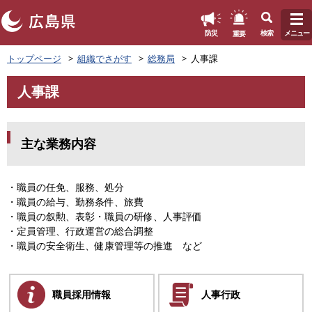
このページの本文へ
重要
防災
検索
メニュー
ペ
トップページ
組織でさがす
総務局
人事課
ー
ジ
人事課
の
本
先
文
頭
で
主な業務内容
す
。
・職員の任免、服務、処分
・職員の給与、勤務条件、旅費
・職員の叙勲、表彰・職員の研修、人事評価
・定員管理、行政運営の総合調整
・職員の安全衛生、健康管理等の推進 など
職員採用情報
人事行政