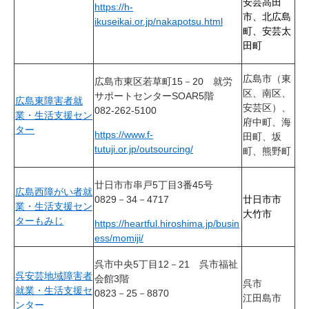
安芸高田
https://h-
市、北広島
ikuseikai.or.jp/nakapotsu.html
町、安芸太
田町
広島市（東
広島市東区若草町15－20
就労
区、南区、
サポートセンターSOAR5階
広島東障害者就
安芸区）、
​082-262-5100
業・生活支援セン
府中町、海
ター
https://www.f-
田町、坂
tutuji.or.jp/outsourcing/
町、
熊野町
廿日市市串戸5丁目3番45号
広島西障がい者就
0829－34－4717
廿日市市
業・生活支援セン
大竹市
ターもみじ
https://heartful.hiroshima.jp/busin
ess/momiji/
呉市中央5丁目12－21
呉市福祉
呉安芸地域障害者
会館3階
呉市
就業・生活支援セ
0823－25－8870
江田島市
ンター