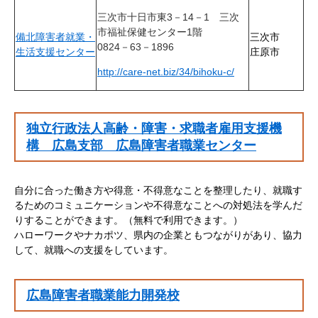
三次市十日市東3－14－1
三次
市福祉保健センター1階
備北障害者就業・
三次市
0824－63－1896
生活支援センター
庄原市
http://care-net.biz/34/bihoku-c/
独立行政法人高齢・障害・求職者雇用支援機
構 広島支部 広島障害者職業センター
自分に合った働き方や得意・不得意なことを整理したり、就職す
るためのコミュニケーションや不得意なことへの対処法を学んだ
りすることができます。（無料で利用できます。​）
ハローワークや​ナカポツ、県内の企業ともつながりがあり、協力
して、就職への支援をしています。
広島障害者職業能力開発校