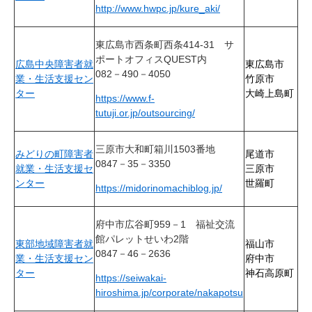
http://www.hwpc.jp/kure_aki/
東広島市西条町西条414-31
サ
ポートオフィスQUEST内
広島中央障害者就
東広島市
082－490－4050
業・生活支援セン
竹原市
ター
大崎上島町
https://www.f-
tutuji.or.jp/outsourcing/
三原市大和町箱川1503番地
みどりの町障害者
尾道市
0847－35－3350
就業・生活支援セ
三原市
ンター
世羅町
https://midorinomachiblog.jp/​
府中市広谷町959－1
福祉交流
館パレットせいわ2階
東部地域障害者就
福山市
0847－46－2636
業・生活支援セン
府中市
ター
神石高原町
https://seiwakai-
hiroshima.jp/corporate/nakapotsu​