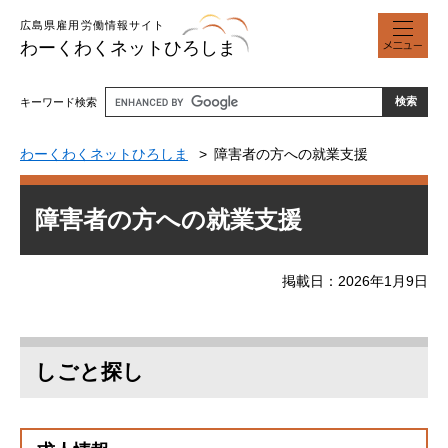
ペ
メ
広島県雇用労働情報サイト
ー
ニ
わーくわくネットひろしま
ジ
ュ
の
ー
先
キーワード検索
頭
で
わーくわくネットひろしま
障害者の方への就業支援
す
。
本
障害者の方への就業支援
文
掲載日
2026年1月9日
しごと探し