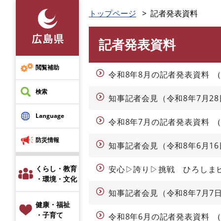
ペ
トップページ
記者発表資料
ー
ジ
記者発表資料
の
本
先
文
頭
閲覧補助
令和8年8月の記者発表資料
で
す
検索
知事記者会見（令和8年7月28
。
Language
令和8年7月の記者発表資料
防災情報
知事記者会見（令和8年6月16
くらし・教育
安心▷誇り▷挑戦 ひろしまビ
・環境・文化
知事記者会見（令和8年7月7
健康・福祉
・子育て
令和8年6月の記者発表資料